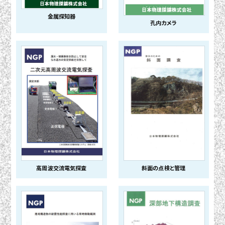
金属探知器
孔内カメラ
高周波交流電気探査
斜面の点検と管理