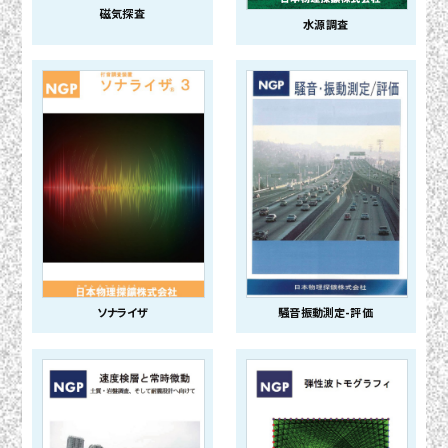
磁気探査
水源調査
ソナライザ
騒音振動測定-評価