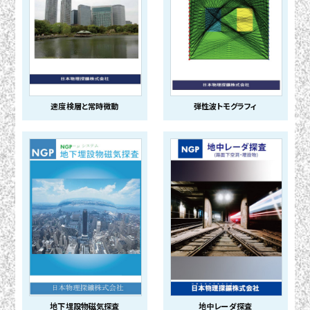
速度検層と常時微動
弾性波トモグラフィ
地下埋設物磁気探査
地中レーダ探査