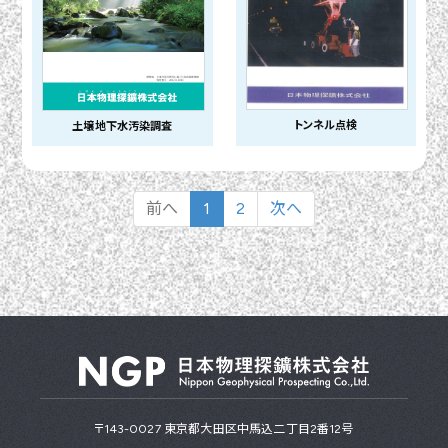
トンネル点検
土壌地下水汚染調査
前へ
1
2
次へ
〒143-0027 東京都大田区中馬込二丁目2番12号