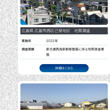
広島県 広島市西区己斐地区 地質調査
実施年
2022年
調査実績
新交通西風新都線整備に係る地質調査業
務
詳細はこちら