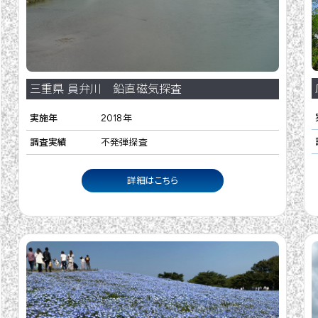
三重県 員弁川 鉛直磁気探査
実施年
2018年
調査実績
不発弾探査
詳細はこちら