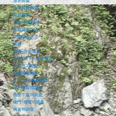
潜水探査
化学兵器調査
発見事例
地質・地盤調査
地質調査手法
物理探査手法
検層
環境・防災調査
土壌・地下水汚染調査
火山ガス調査
騒音振動調査
インフラの維持管理
地下埋設物調査
路面下空洞調査
樋門・樋管の調査
構造物調査