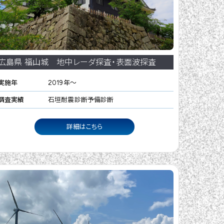
広島県 福山城 地中レーダ探査・表面波探査
実施年
2019年～
調査実績
石垣耐震診断予備診断
詳細はこちら