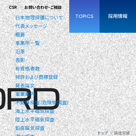
CSR
お問い合わせ・ご相談
TOPICS
採用情報
日本物理探鑛について
代表メッセージ
概要
事業所一覧
沿革
表彰
有資格者数
特許および商標登録
ORD
発表論文
事業案内
不発弾探査（危険物調査）
海上水平磁気探査
陸上水平磁気探査
鉛直磁気探査
トップ
調査実績