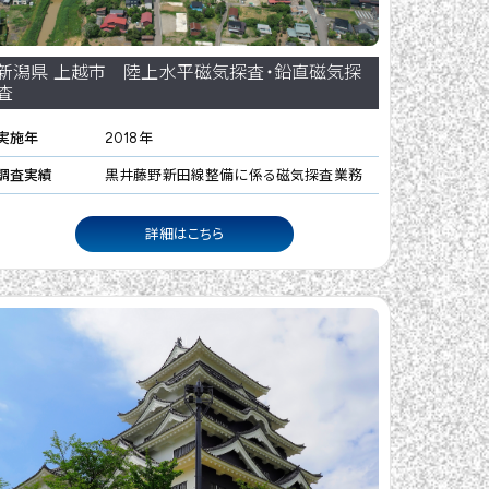
新潟県 上越市 陸上水平磁気探査・鉛直磁気探
査
実施年
2018年
調査実績
黒井藤野新田線整備に係る磁気探査業務
詳細はこちら