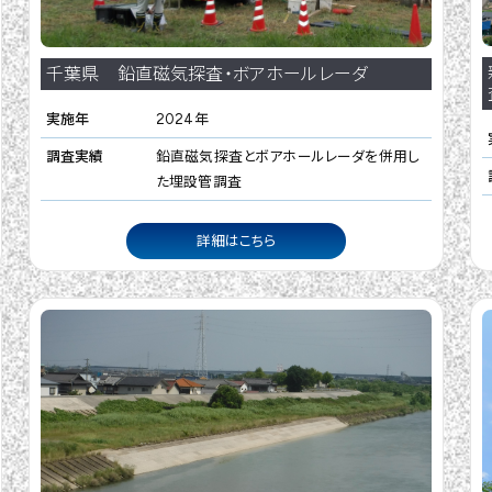
千葉県 鉛直磁気探査・ボアホールレーダ
実施年
2024年
調査実績
鉛直磁気探査とボアホールレーダを併用し
た埋設管調査
詳細はこちら