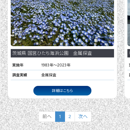
茨城県 国営ひたち海浜公園 金属探査
実施年
1983年〜2023年
調査実績
金属探査
詳細はこちら
前へ
1
2
次へ