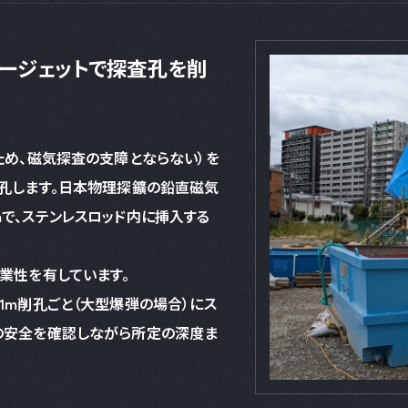
タージェットで探査孔を削
ため、磁気探査の支障とならない）を
削孔します。日本物理探鑛の鉛直磁気
で、ステンレスロッド内に挿入する
業性を有しています。
1m削孔ごと（大型爆弾の場合）にス
の安全を確認しながら所定の深度ま