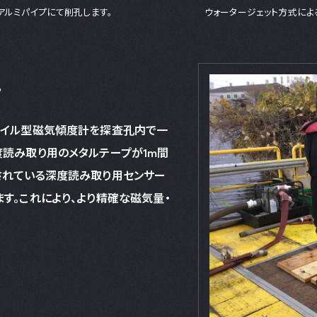
アルミパイプにて削孔します。
ウォータージェット方式によ
。
コイル型磁気傾度計を探査孔内で一
度読み取り用のメタルテープが1m間
されている深度読み取り用センサー
す。これにより、より精確な磁気量・