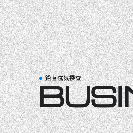
鉛直磁気探査
BUSI