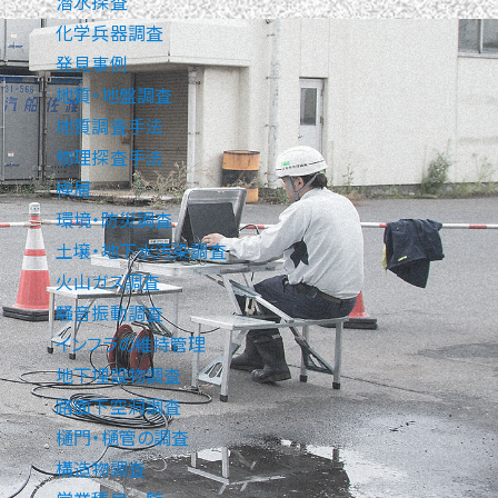
潜水探査
化学兵器調査
発見事例
地質・地盤調査
地質調査手法
物理探査手法
検層
環境・防災調査
土壌・地下水汚染調査
火山ガス調査
騒音振動調査
インフラの維持管理
地下埋設物調査
路面下空洞調査
樋門・樋管の調査
構造物調査