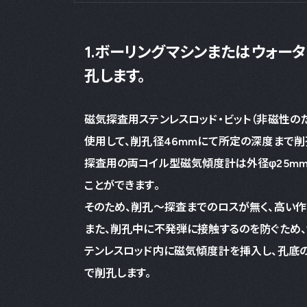
1.ボーリングマシンまたはウォー
孔します。
磁気探査用ステンレスロッド・ビット（非磁性の
使用して、削孔径46mmにて所定の深度まで
探査用の両コイル型磁気傾度計は外径φ25mm
ことができます。
そのため、削孔～探査までのロスが無く、高い作
また、削孔中に不発弾に接触するのを防ぐため、
テンレスロッド内に磁気傾度計を挿入し、孔底
で削孔します。