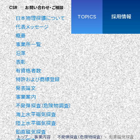
CSR
お問い合わせ・ご相談
TOPICS
採用情報
日本物理探鑛について
代表メッセージ
概要
事業所一覧
沿革
表彰
有資格者数
特許および商標登録
発表論文
事業案内
不発弾探査（危険物調査）
海上水平磁気探査
陸上水平磁気探査
鉛直磁気探査
トップ
事業内容
不発弾探査（危険物探査）
鉛直磁気探査