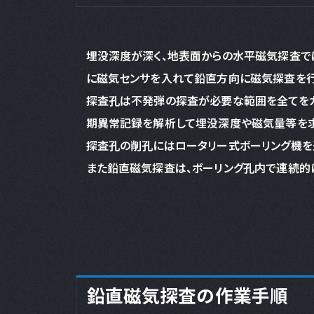
埋没深度が深く、地表面からの水平磁気探査で
に磁気センサを入れて鉛直方向に磁気探査を行
探査孔は不発弾の探査が必要な範囲を全てをカ
期異常記録を解析して埋没深度や磁気量等を求
探査孔の削孔にはロータリー式ボーリング機を
また鉛直磁気探査は、ボーリング孔内で連続的
鉛直磁気探査の作業手順