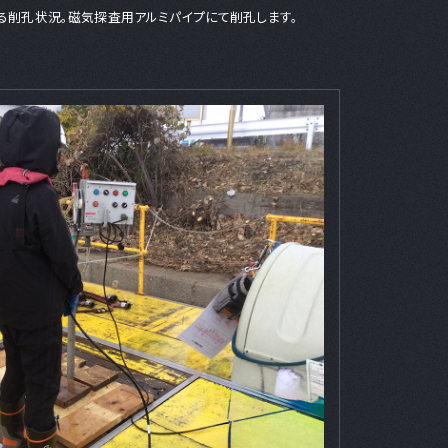
る削孔状況。磁気探査用アルミパイプにて削孔します。