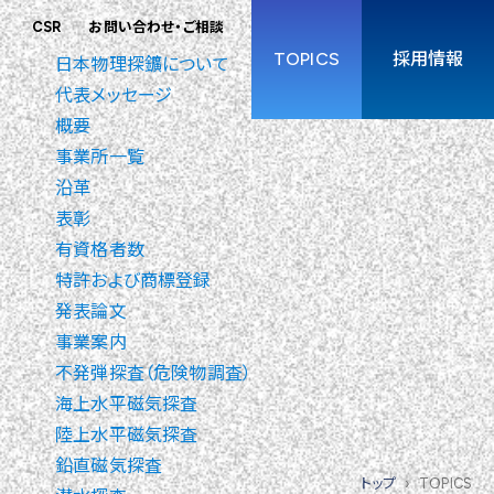
CSR
お問い合わせ・ご相談
TOPICS
採用情報
日本物理探鑛について
代表メッセージ
概要
事業所一覧
沿革
表彰
有資格者数
特許および商標登録
発表論文
事業案内
不発弾探査（危険物調査）
海上水平磁気探査
陸上水平磁気探査
鉛直磁気探査
トップ
TOPICS