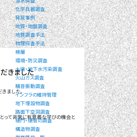
潜水探査
化学兵器調査
発見事例
地質・地盤調査
地質調査手法
物理探査手法
検層
環境・防災調査
土壌・地下水汚染調査
だきました
火山ガス調査
騒音振動調査
きました。
インフラの維持管理
地下埋設物調査
路面下空洞調査
にとって非常に有意義な学びの機会と
樋門・樋管の調査
構造物調査