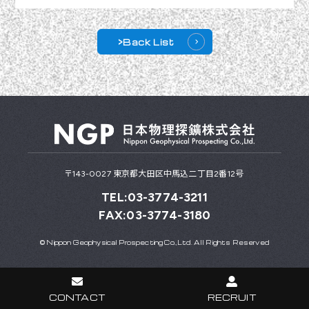
>Back List
〒143-0027 東京都大田区中馬込二丁目2番12号
TEL:03-3774-3211
FAX:03-3774-3180
© Nippon Geophysical Prospecting Co.,Ltd. All Rights Reserved
CONTACT
RECRUIT