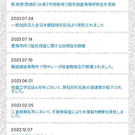
新潟港(西港区)水産2号物揚場で磁気探査現場研修会を実施
2023.07.24
一般社団法人全日本建設技術協会より表彰されました
2023.07.14
豊橋市内で磁気探査に関する説明会を開催
2023.07.10
飯田国道事務所で地中レーダ探査勉強会が開催されました。
2023.06.01
地盤工学会誌4月号において、弊社初代社長の渡邊貫が紹介され
ました。
2023.02.05
三重県桑名市において，不発弾探査により米軍製1t爆弾を発見しま
した。
2022.12.07