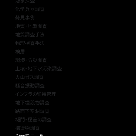
潜水探査
化学兵器調査
発見事例
地質・地盤調査
地質調査手法
物理探査手法
検層
環境・防災調査
土壌・地下水汚染調査
火山ガス調査
騒音振動調査
インフラの維持管理
地下埋設物調査
路面下空洞調査
樋門・樋管の調査
構造物調査