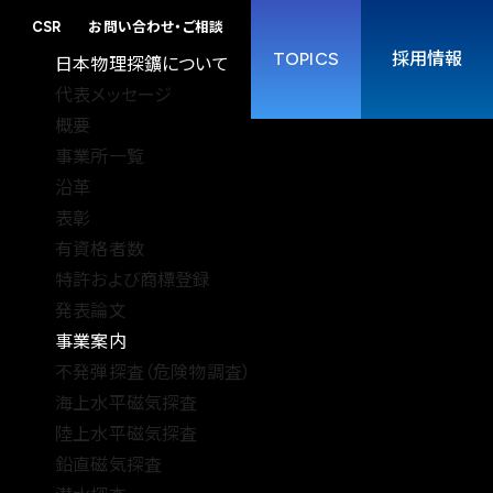
CSR
お問い合わせ・ご相談
TOPICS
採用情報
日本物理探鑛について
代表メッセージ
概要
事業所一覧
沿革
表彰
有資格者数
特許および商標登録
発表論文
事業案内
不発弾探査（危険物調査）
海上水平磁気探査
陸上水平磁気探査
鉛直磁気探査